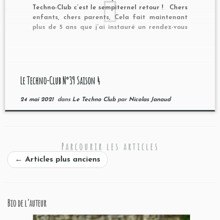
Techno-Club c’est le sempiternel retour ! Chers
enfants, chers parents, Cela fait maintenant
plus de 5 ans que j’ai instauré un rendez-vous
hebdomadaire avec mes élèves (dans mon
ancien établissement) à travers une affiche et
des flyers les informant des films qui […]
Le Techno-Club N°39 Saison 4
24 mai 2021
dans
Le Techno Club
par
Nicolas Janaud
Parcourir les articles
←
Articles plus anciens
Bio de l’auteur