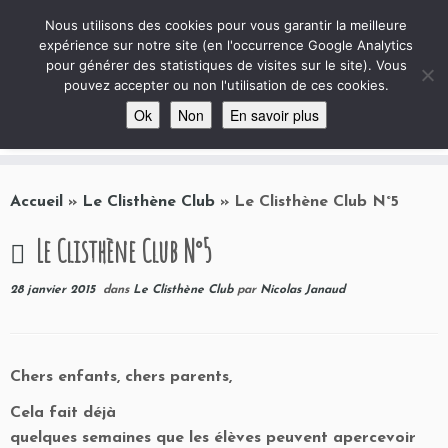
Le Club de Techno
Nous utilisons des cookies pour vous garantir la meilleure
expérience sur notre site (en l'occurrence Google Analytics
Site autour de la Technologie au collège, avec quelques archives ciné et projets …
pour générer des statistiques de visites sur le site). Vous
pouvez accepter ou non l'utilisation de ces cookies.
Ok
Non
En savoir plus
Passer
au
Accueil
»
Le Clisthène Club
»
Le Clisthène Club N°5
contenu
Le Clisthène Club N°5
28 janvier 2015
dans
Le Clisthène Club
par
Nicolas Janaud
Chers enfants, chers parents,
Cela fait déjà
quelques semaines que les élèves peuvent apercevoir