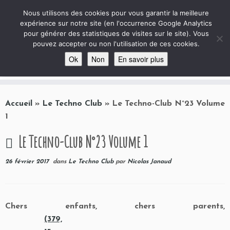
Le Club de Techno
Nous utilisons des cookies pour vous garantir la meilleure
expérience sur notre site (en l'occurrence Google Analytics
Site autour de la Technologie au collège, avec quelques archives ciné et projets …
pour générer des statistiques de visites sur le site). Vous
pouvez accepter ou non l'utilisation de ces cookies.
Ok
Non
En savoir plus
Passer
au
Accueil
»
Le Techno Club
»
Le Techno-Club N°23 Volume
contenu
1
Le Techno-Club N°23 Volume 1
26 février 2017
dans
Le Techno Club
par
Nicolas Janaud
Chers enfants, chers parents,