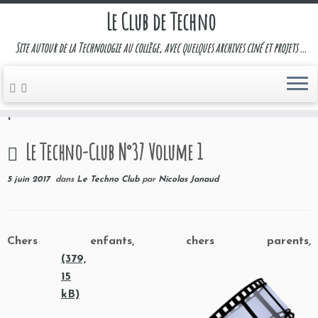
Le Club de Techno
Site autour de la Technologie au collège, avec quelques archives ciné et projets …
Passer
au
Accueil
»
Le Techno Club
»
Le Techno-Club N°37 Volume
contenu
1
Le Techno-Club N°37 Volume 1
5 juin 2017
dans
Le Techno Club
par
Nicolas Janaud
Chers enfants, chers parents,