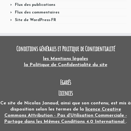
Flux des publications
Flux des commentaires
Site de WordPress-FR
Conditions générales et Politique de Confidentialité
les Mentions légales
la Politique de Confidentialité du site
Egarés
Licences
Ce site
de
Nicolas Janaud
, ainsi que son contenu, est mis à
disposition selon les termes de la
licence Creative
Commons Attribution - Pas d’Utilisation Commerciale -
Partage dans les Mêmes Conditions 4.0 International
.