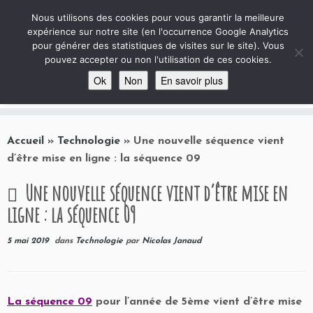
Le Club de Techno
Nous utilisons des cookies pour vous garantir la meilleure
expérience sur notre site (en l'occurrence Google Analytics
Site autour de la Technologie au collège, avec quelques archives ciné et projets …
pour générer des statistiques de visites sur le site). Vous
pouvez accepter ou non l'utilisation de ces cookies.
Ok
Non
En savoir plus
Passer
au
Accueil
»
Technologie
»
Une nouvelle séquence vient
contenu
d’être mise en ligne : la séquence 09
Une nouvelle séquence vient d’être mise en
ligne : la séquence 09
5 mai 2019
dans
Technologie
par
Nicolas Janaud
La séquence 09
pour l’année de 5ème vient d’être mise