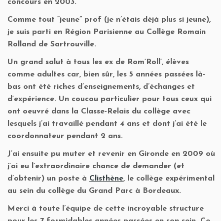
concours en 2003.
Comme tout “jeune” prof (je n’étais déjà plus si jeune),
je suis parti en Région Parisienne au Collège Romain
Rolland de Sartrouville.
Un grand salut à tous les ex de Rom’Roll’, élèves
comme adultes car, bien sûr, les 5 années passées là-
bas ont été riches d’enseignements, d’échanges et
d’expérience. Un coucou particulier pour tous ceux qui
ont oeuvré dans la Classe-Relais du collège avec
lesquels j’ai travaillé pendant 4 ans et dont j’ai été le
coordonnateur pendant 2 ans.
J’ai ensuite pu muter et revenir en Gironde en 2009 où
j’ai eu l’extraordinaire chance de demander (et
d’obtenir) un poste à
Clisthène
, le collège expérimental
au sein du collège du Grand Parc à Bordeaux.
Merci à toute l’équipe de cette incroyable structure
pour les 7 formidables années passées en son sein. Ce