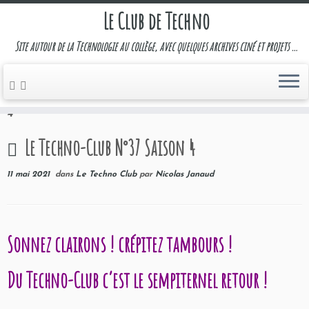
Le Club de Techno
Site autour de la Technologie au collège, avec quelques archives ciné et projets …
Passer
au
Accueil
»
Le Techno Club
»
Le Techno-Club N°37 Saison
contenu
4
Le Techno-Club N°37 Saison 4
11 mai 2021
dans
Le Techno Club
par
Nicolas Janaud
Sonnez clairons ! crépitez tambours !
Du Techno-Club c’est le sempiternel retour !